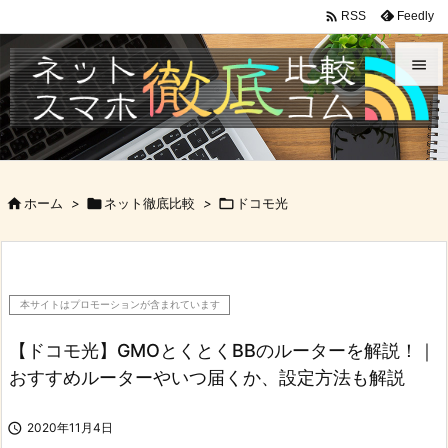

Feedly
RSS


メニュ

サイド

ホーム
>

ネット徹底比較
>

ドコモ光

前へ

次へ
本サイトはプロモーションが含まれています

検索
【ドコモ光】GMOとくとくBBのルーターを解説！｜
おすすめルーターやいつ届くか、設定方法も解説

2020年11月4日