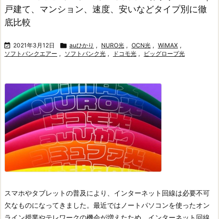
戸建て、マンション、速度、安いなどタイプ別に徹
底比較

2021年3月12日

auひかり
,
NURO光
,
OCN光
,
WiMAX
,
ソフトバンクエアー
,
ソフトバンク光
,
ドコモ光
,
ビッグローブ光
スマホやタブレットの普及により、インターネット回線は必要不可
欠なものになってきました。
最近ではノートパソコンを使ったオン
ライン授業やテレワークの機会が増えたため、インターネット回線