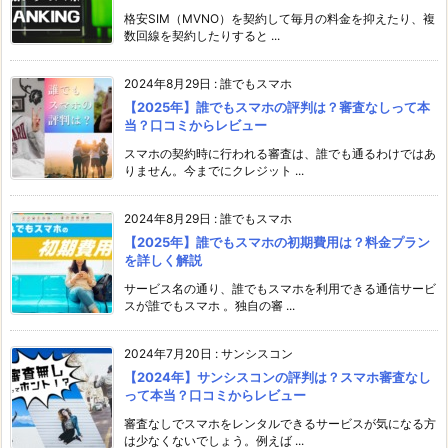
格安SIM（MVNO）を契約して毎月の料金を抑えたり、複
数回線を契約したりすると ...
2024年8月29日
:
誰でもスマホ
【2025年】誰でもスマホの評判は？審査なしって本
当？口コミからレビュー
スマホの契約時に行われる審査は、誰でも通るわけではあ
りません。今までにクレジット ...
2024年8月29日
:
誰でもスマホ
【2025年】誰でもスマホの初期費用は？料金プラン
を詳しく解説
サービス名の通り、誰でもスマホを利用できる通信サービ
スが誰でもスマホ 。独自の審 ...
2024年7月20日
:
サンシスコン
【2024年】サンシスコンの評判は？スマホ審査なし
って本当？口コミからレビュー
審査なしでスマホをレンタルできるサービスが気になる方
は少なくないでしょう。例えば ...