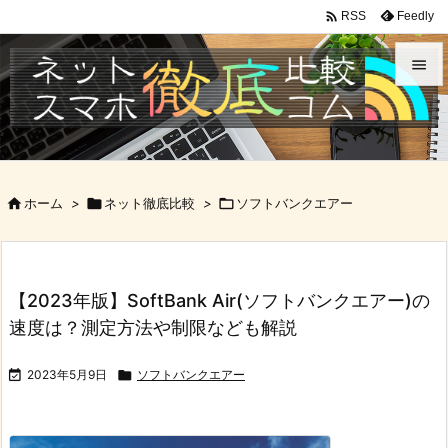

Feedly
RSS


メニュ

サイド

ホーム
>

ネット徹底比較
>

ソフトバンクエアー

前へ

次へ
【2023年版】SoftBank Air(ソフトバンクエアー)の

速度は？測定方法や制限なども解説
検索

2023年5月9日

ソフトバンクエアー