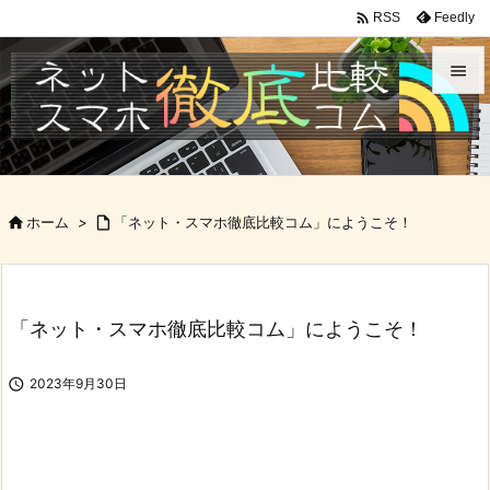

Feedly
RSS


メニュ

サイド

ホーム
>

「ネット・スマホ徹底比較コム」にようこそ！

前へ

次へ
「ネット・スマホ徹底比較コム」にようこそ！

検索

2023年9月30日