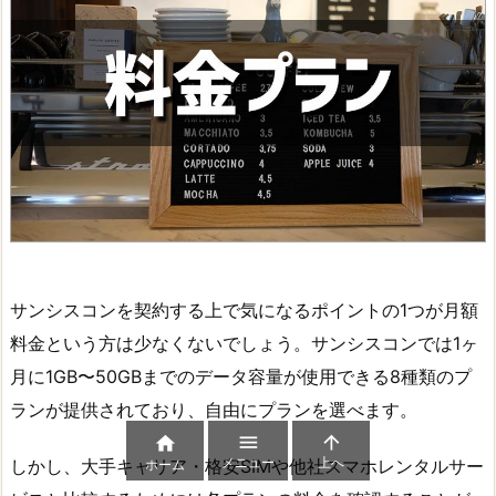
サンシスコンを契約する上で気になるポイントの1つが月額
料金という方は少なくないでしょう。サンシスコンでは1ヶ
月に1GB〜50GBまでのデータ容量が使用できる8種類のプ
ランが提供されており、自由にプランを選べます。



メニュー
上へ
しかし、大手キャリア・格安SIMや他社スマホレンタルサー
ホーム