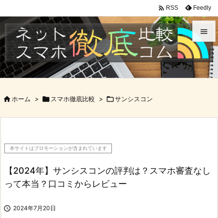

Feedly
RSS


メニュ

サイド

ホーム
>

スマホ徹底比較
>

サンシスコン

前へ

次へ
本サイトはプロモーションが含まれています

検索
【2024年】サンシスコンの評判は？スマホ審査なし
って本当？口コミからレビュー

2024年7月20日