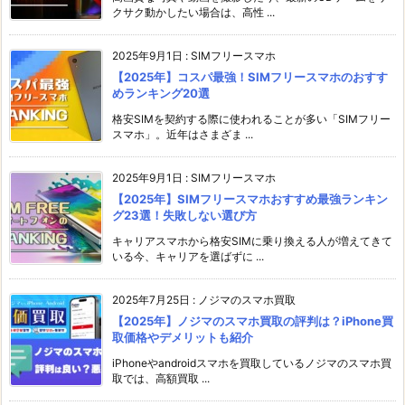
クサク動かしたい場合は、高性 ...
2025年9月1日
:
SIMフリースマホ
【2025年】コスパ最強！SIMフリースマホのおすす
めランキング20選
格安SIMを契約する際に使われることが多い「SIMフリー
スマホ」。近年はさまざま ...
2025年9月1日
:
SIMフリースマホ
【2025年】SIMフリースマホおすすめ最強ランキン
グ23選！失敗しない選び方
キャリアスマホから格安SIMに乗り換える人が増えてきて
いる今、キャリアを選ばずに ...
2025年7月25日
:
ノジマのスマホ買取
【2025年】ノジマのスマホ買取の評判は？iPhone買
取価格やデメリットも紹介
iPhoneやandroidスマホを買取しているノジマのスマホ買
取では、高額買取 ...