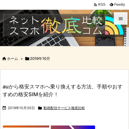

Feedly
RSS


メニュ

サイド

ホーム
>

2019年10月

前へ

次へ
auから格安スマホへ乗り換えする方法、手順やおす

すめの格安SIMを紹介！
検索

2019年10月30日

動画配信サービス徹底比較