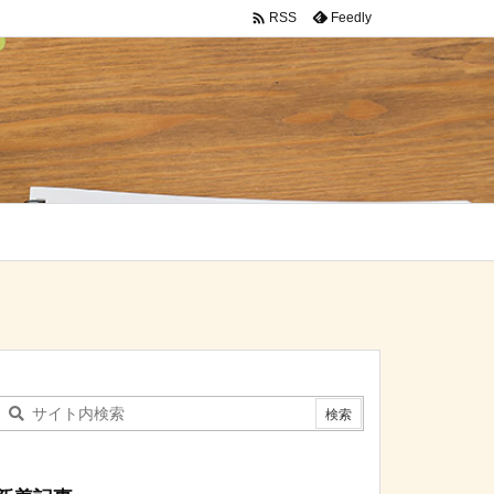

Feedly
RSS