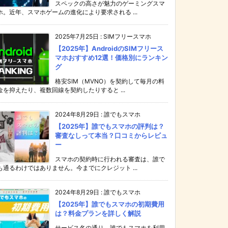
スペックの高さが魅力のゲーミングスマ
ホ。近年、スマホゲームの進化により要求される ...
2025年7月25日
:
SIMフリースマホ
【2025年】AndroidのSIMフリース
マホおすすめ12選！価格別にランキン
グ
格安SIM（MVNO）を契約して毎月の料
金を抑えたり、複数回線を契約したりすると ...
2024年8月29日
:
誰でもスマホ
【2025年】誰でもスマホの評判は？
審査なしって本当？口コミからレビュ
ー
スマホの契約時に行われる審査は、誰で
も通るわけではありません。今までにクレジット ...
2024年8月29日
:
誰でもスマホ
【2025年】誰でもスマホの初期費用
は？料金プランを詳しく解説
サービス名の通り、誰でもスマホを利用