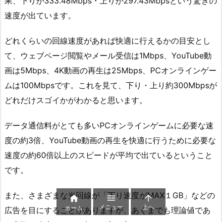
果、下りが333.48Mbps・上りが297.43Mbpsという驚きの
速度が出ています。
どれくらいの回線速度があれば快適に行えるかの目安とし
て、ウェブページ閲覧やメール受信は1Mbps、YouTube動
画は5Mbps、4K動画の再生は25Mbps、PCオンラインゲー
ムは100Mbpsです。これを見て、下り・上り約300Mbpsが
どれだけスゴイかがわかると思います。
データ通信料がとても多いPCオンラインゲームに必要な速
度の約3倍、YouTube動画の再生を快適に行うために必要な
速度の約60倍以上のスピードが平均で出ているということ
です。
また、さまざまな光回線が「下り速度がMAX１GB」などの



メニュー
上へ
ホーム
広告を目にすることがありますが、あくまでも理論値であ