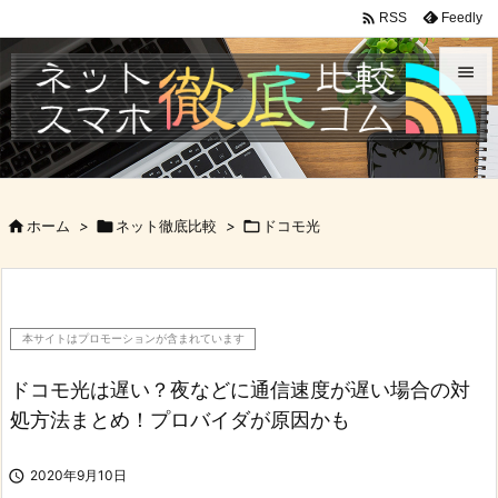

Feedly
RSS


メニュ

サイド

ホーム
>

ネット徹底比較
>

ドコモ光

前へ

次へ
本サイトはプロモーションが含まれています

検索
ドコモ光は遅い？夜などに通信速度が遅い場合の対
処方法まとめ！プロバイダが原因かも

2020年9月10日