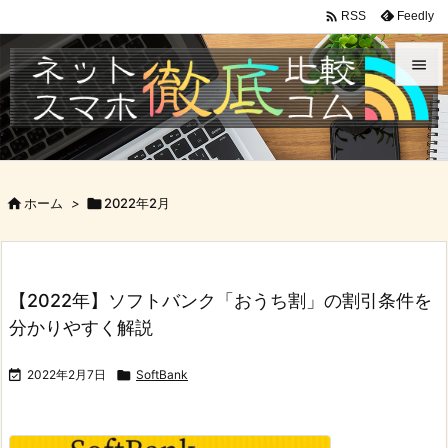

Feedly
RSS


メニュ

サイド

ホーム
>

2022年2月

前へ

次へ
【2022年】ソフトバンク「おうち割」の割引条件を

分かりやすく解説
検索

2022年2月7日

SoftBank