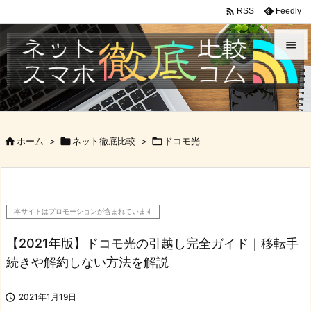

Feedly
RSS


メニュ

サイド

ホーム
>

ネット徹底比較
>

ドコモ光

前へ

次へ
本サイトはプロモーションが含まれています

検索
【2021年版】ドコモ光の引越し完全ガイド｜移転手
続きや解約しない方法を解説

2021年1月19日