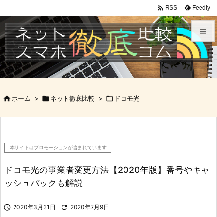

Feedly
RSS


メニュ

サイド

ホーム
>

ネット徹底比較
>

ドコモ光

前へ

次へ
本サイトはプロモーションが含まれています

検索
ドコモ光の事業者変更方法【2020年版】番号やキャ
ッシュバックも解説

2020年3月31日

2020年7月9日