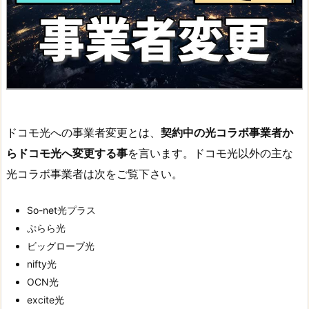
ドコモ光への事業者変更とは、
契約中の光コラボ事業者か
らドコモ光へ変更す
る事
を言います。ドコモ光以外の主な
光コラボ事業者は次をご覧下さい。
So-net光プラス
ぷらら光
ビッグローブ光
nifty光
OCN光
excite光