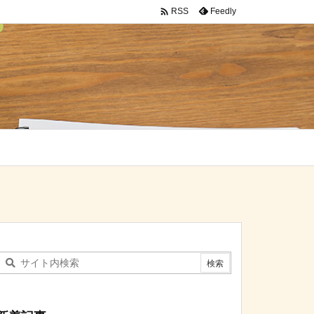

Feedly
RSS