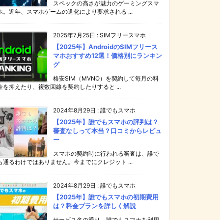
スペックの高さが魅力のゲーミングスマ
ホ。近年、スマホゲームの進化により要求される ...
2025年7月25日
:
SIMフリースマホ
【2025年】AndroidのSIMフリース
マホおすすめ12選！価格別にランキン
グ
格安SIM（MVNO）を契約して毎月の料
金を抑えたり、複数回線を契約したりすると ...
2024年8月29日
:
誰でもスマホ
【2025年】誰でもスマホの評判は？
審査なしって本当？口コミからレビュ
ー
スマホの契約時に行われる審査は、誰で
も通るわけではありません。今までにクレジット ...
2024年8月29日
:
誰でもスマホ
【2025年】誰でもスマホの初期費用
は？料金プランを詳しく解説
サービス名の通り、誰でもスマホを利用