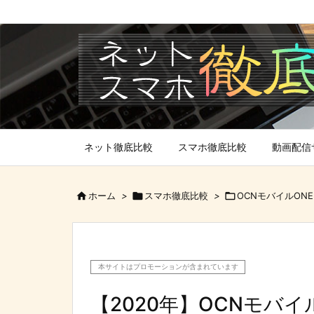
ネット徹底比較
スマホ徹底比較
動画配信

ホーム
>

スマホ徹底比較
>

OCNモバイルONE
本サイトはプロモーションが含まれています
【2020年】OCNモバイ