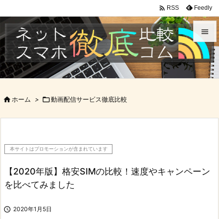

Feedly
RSS


メニュ

サイド

ホーム
>

動画配信サービス徹底比較

前へ

次へ
本サイトはプロモーションが含まれています

検索
【2020年版】格安SIMの比較！速度やキャンペーン
を比べてみました

2020年1月5日