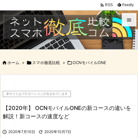

Feedly
RSS


メニュ

サイド

ホーム
>

スマホ徹底比較
>

OCNモバイルONE

前へ

次へ
本サイトはプロモーションが含まれています

検索
【2020年】 OCNモバイルONEの新コースの違いを
解説！新コースの速度など

2020年7月10日

2020年10月7日