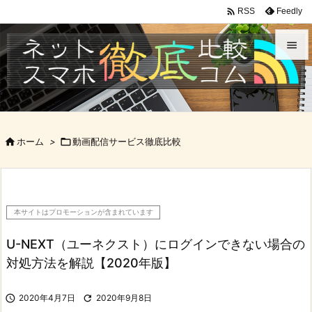

Feedly
RSS


メニュ

サイド

ホーム
>

動画配信サービス徹底比較

前へ

次へ
本サイトはプロモーションが含まれています

検索
U-NEXT（ユーネクスト）にログインできない場合の
対処方法を解説【2020年版】

2020年4月7日

2020年9月8日