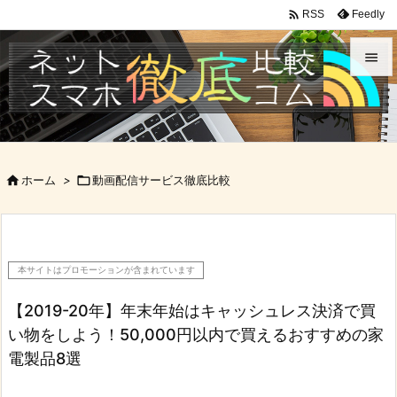

Feedly
RSS


メニュ

サイド

ホーム
>

動画配信サービス徹底比較

前へ

次へ
本サイトはプロモーションが含まれています

検索
【2019-20年】年末年始はキャッシュレス決済で買
い物をしよう！50,000円以内で買えるおすすめの家
電製品8選