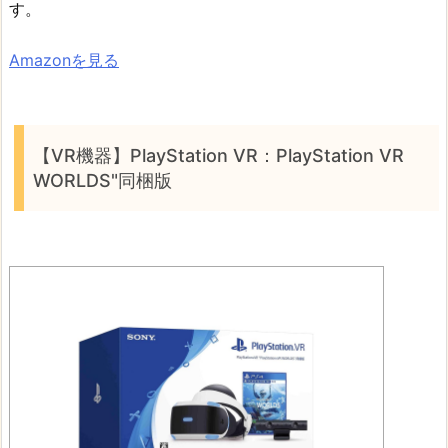
す。
Amazonを見る
【VR機器】PlayStation VR：PlayStation VR
WORLDS"同梱版