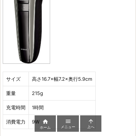
サイズ
高さ16.7×幅7.2×奥行5.9cm
重量
215g
充電時間
1時間



消費電力
9W
メニュー
上へ
ホーム