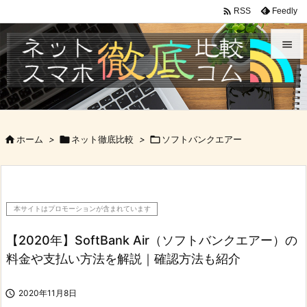

Feedly
RSS


メニュ

サイド

ホーム
>

ネット徹底比較
>

ソフトバンクエアー

前へ

次へ
本サイトはプロモーションが含まれています

検索
【2020年】SoftBank Air（ソフトバンクエアー）の
料金や支払い方法を解説｜確認方法も紹介

2020年11月8日