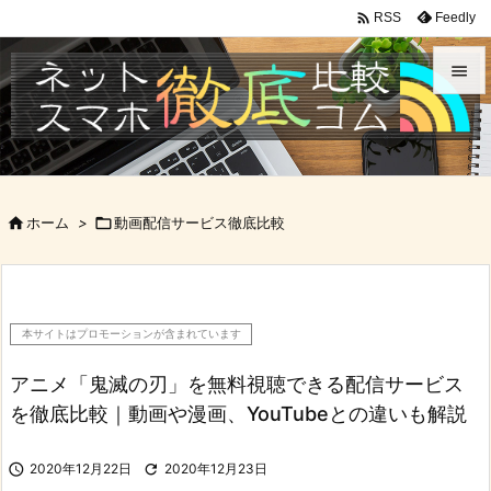

Feedly
RSS


メニュ

サイド

ホーム
>

動画配信サービス徹底比較

前へ

次へ
本サイトはプロモーションが含まれています

検索
アニメ「鬼滅の刃」を無料視聴できる配信サービス
を徹底比較｜動画や漫画、YouTubeとの違いも解説

2020年12月22日

2020年12月23日