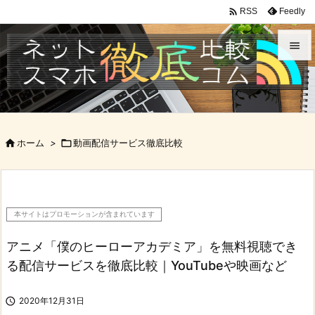

Feedly
RSS


メニュ

サイド

ホーム
>

動画配信サービス徹底比較

前へ

次へ
本サイトはプロモーションが含まれています

検索
アニメ「僕のヒーローアカデミア」を無料視聴でき
る配信サービスを徹底比較｜YouTubeや映画など

2020年12月31日