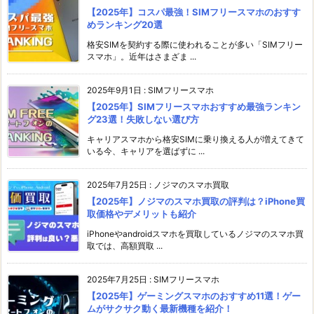
【2025年】コスパ最強！SIMフリースマホのおすす
めランキング20選
格安SIMを契約する際に使われることが多い「SIMフリー
スマホ」。近年はさまざま ...
2025年9月1日
:
SIMフリースマホ
【2025年】SIMフリースマホおすすめ最強ランキン
グ23選！失敗しない選び方
キャリアスマホから格安SIMに乗り換える人が増えてきて
いる今、キャリアを選ばずに ...
2025年7月25日
:
ノジマのスマホ買取
【2025年】ノジマのスマホ買取の評判は？iPhone買
取価格やデメリットも紹介
iPhoneやandroidスマホを買取しているノジマのスマホ買
取では、高額買取 ...
2025年7月25日
:
SIMフリースマホ
【2025年】ゲーミングスマホのおすすめ11選！ゲー
ムがサクサク動く最新機種を紹介！