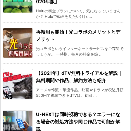
020年版】
Huluの料金プランについて、気になっていません
か？ Huluで動画を見たいけれ ...
再転用も開始！光コラボのメリットとデ
メリット
光コラボというインターネットサービスをご存知で
しょうか。 一時期、毎月の料金を節 ...
【2021年】dTV無料トライアルを解説｜
無料期間や作品、解約方法も紹介
アニメや韓流・華流作品、映画やドラマが税込月額
550円で視聴できるdTVは、初回 ...
U-NEXTは同時視聴できる？エラーにな
る場合の対処方法や同じ作品で可能か解
説