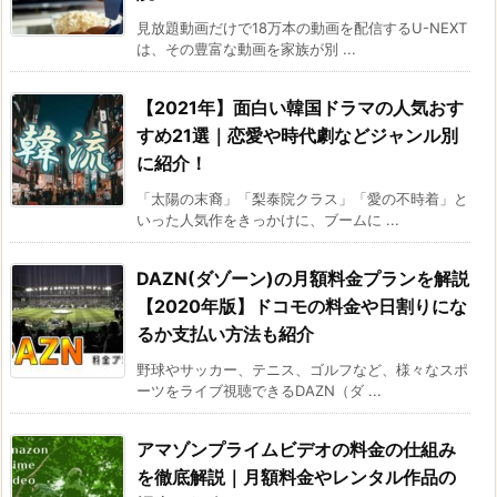
見放題動画だけで18万本の動画を配信するU-NEXT
は、その豊富な動画を家族が別 ...
【2021年】面白い韓国ドラマの人気おす
すめ21選｜恋愛や時代劇などジャンル別
に紹介！
「太陽の末裔」「梨泰院クラス」「愛の不時着」と
いった人気作をきっかけに、ブームに ...
DAZN(ダゾーン)の月額料金プランを解説
【2020年版】ドコモの料金や日割りにな
るか支払い方法も紹介
野球やサッカー、テニス、ゴルフなど、様々なスポ
ーツをライブ視聴できるDAZN（ダ ...
アマゾンプライムビデオの料金の仕組み
を徹底解説｜月額料金やレンタル作品の