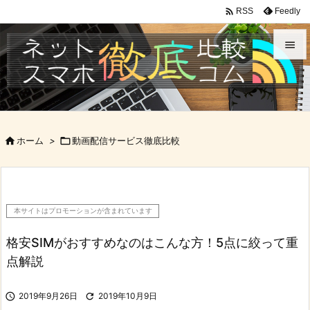

Feedly
RSS


メニュ

サイド

ホーム
>

動画配信サービス徹底比較

前へ

次へ
本サイトはプロモーションが含まれています

検索
格安SIMがおすすめなのはこんな方！5点に絞って重
点解説

2019年9月26日

2019年10月9日