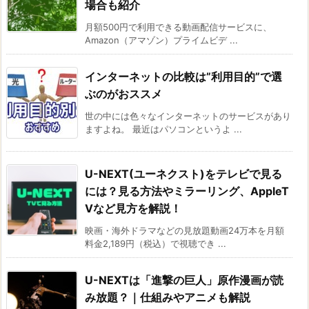
場合も紹介
月額500円で利用できる動画配信サービスに、
Amazon（アマゾン）プライムビデ ...
インターネットの比較は”利用目的”で選
ぶのがおススメ
世の中には色々なインターネットのサービスがあり
ますよね。 最近はパソコンというよ ...
U-NEXT(ユーネクスト)をテレビで見る
には？見る方法やミラーリング、AppleT
Vなど見方を解説！
映画・海外ドラマなどの見放題動画24万本を月額
料金2,189円（税込）で視聴でき ...
U-NEXTは「進撃の巨人」原作漫画が読
み放題？｜仕組みやアニメも解説