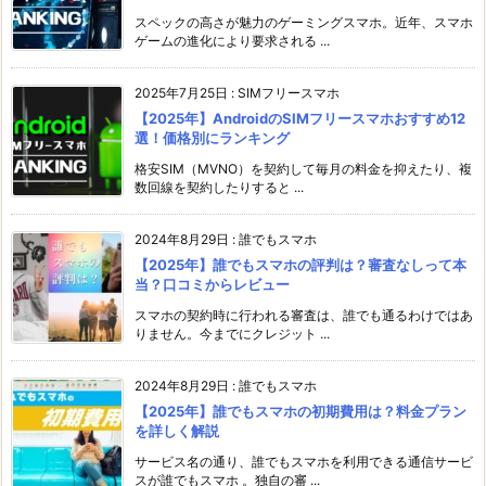
スペックの高さが魅力のゲーミングスマホ。近年、スマホ
ゲームの進化により要求される ...
2025年7月25日
:
SIMフリースマホ
【2025年】AndroidのSIMフリースマホおすすめ12
選！価格別にランキング
格安SIM（MVNO）を契約して毎月の料金を抑えたり、複
数回線を契約したりすると ...
2024年8月29日
:
誰でもスマホ
【2025年】誰でもスマホの評判は？審査なしって本
当？口コミからレビュー
スマホの契約時に行われる審査は、誰でも通るわけではあ
りません。今までにクレジット ...
2024年8月29日
:
誰でもスマホ
【2025年】誰でもスマホの初期費用は？料金プラン
を詳しく解説
サービス名の通り、誰でもスマホを利用できる通信サービ
スが誰でもスマホ 。独自の審 ...