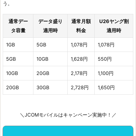
う。
通常デー
データ盛り
通常月額
U26ヤング割
タ容量
適用時
料金
適用時
1GB
5GB
1,078円
1,078円
5GB
10GB
1,628円
550円
10GB
20GB
2,178円
1,100円
20GB
30GB
2,728円
1,650円
＼JCOMモバイルはキャンペーン実施中！／