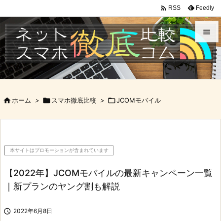

Feedly
RSS


メニュ

サイド

ホーム
>

スマホ徹底比較
>

JCOMモバイル

前へ

次へ
本サイトはプロモーションが含まれています

検索
【2022年】JCOMモバイルの最新キャンペーン一覧
｜新プランのヤング割も解説

2022年6月8日