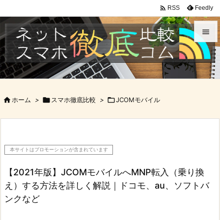

Feedly
RSS


メニュ

サイド

ホーム
>

スマホ徹底比較
>

JCOMモバイル

前へ

次へ
本サイトはプロモーションが含まれています

検索
【2021年版】JCOMモバイルへMNP転入（乗り換
え）する方法を詳しく解説｜ドコモ、au、ソフトバ
ンクなど