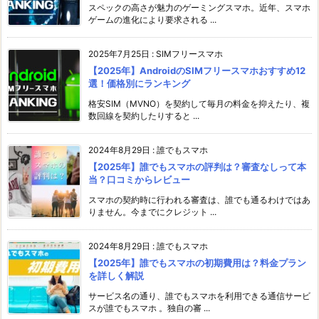
スペックの高さが魅力のゲーミングスマホ。近年、スマホ
ゲームの進化により要求される ...
2025年7月25日
:
SIMフリースマホ
【2025年】AndroidのSIMフリースマホおすすめ12
選！価格別にランキング
格安SIM（MVNO）を契約して毎月の料金を抑えたり、複
数回線を契約したりすると ...
2024年8月29日
:
誰でもスマホ
【2025年】誰でもスマホの評判は？審査なしって本
当？口コミからレビュー
スマホの契約時に行われる審査は、誰でも通るわけではあ
りません。今までにクレジット ...
2024年8月29日
:
誰でもスマホ
【2025年】誰でもスマホの初期費用は？料金プラン
を詳しく解説
サービス名の通り、誰でもスマホを利用できる通信サービ
スが誰でもスマホ 。独自の審 ...