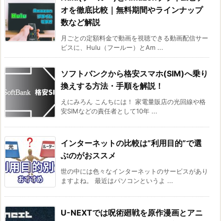
オを徹底比較｜無料期間やラインナップ
数など解説
月ごとの定額料金で動画を視聴できる動画配信サー
ビスに、Hulu（フールー）とAm ...
ソフトバンクから格安スマホ(SIM)へ乗り
換えする方法・手順を解説！
えにみろん こんちには！ 家電量販店の光回線や格
安SIMなどの責任者として10年 ...
インターネットの比較は”利用目的”で選
ぶのがおススメ
世の中には色々なインターネットのサービスがあり
ますよね。 最近はパソコンというよ ...
U-NEXTでは呪術廻戦を原作漫画とアニ