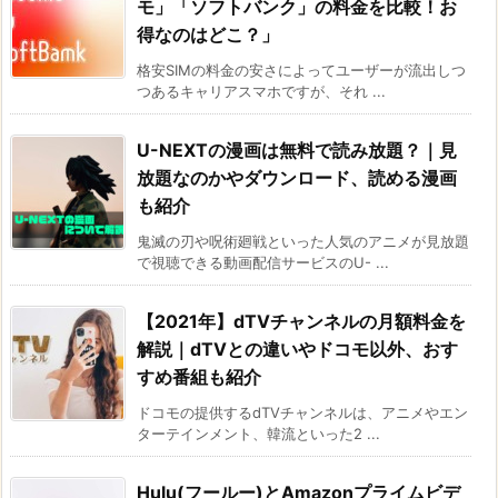
モ」「ソフトバンク」の料金を比較！お
得なのはどこ？」
格安SIMの料金の安さによってユーザーが流出しつ
つあるキャリアスマホですが、それ ...
U-NEXTの漫画は無料で読み放題？｜見
放題なのかやダウンロード、読める漫画
も紹介
鬼滅の刃や呪術廻戦といった人気のアニメが見放題
で視聴できる動画配信サービスのU- ...
【2021年】dTVチャンネルの月額料金を
解説｜dTVとの違いやドコモ以外、おす
すめ番組も紹介
ドコモの提供するdTVチャンネルは、アニメやエン
ターテインメント、韓流といった2 ...
Hulu(フールー)とAmazonプライムビデ