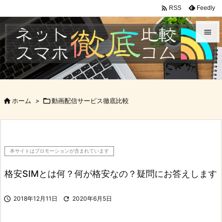

Feedly
RSS


メニュ

サイド

ホーム
>

動画配信サービス徹底比較

前へ

次へ
本サイトはプロモーションが含まれています

検索
格安SIMとは何？何が格安なの？疑問にお答えします

2018年12月11日

2020年6月5日