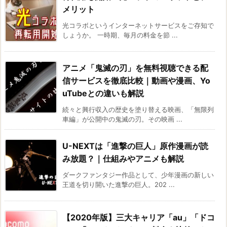
メリット
光コラボというインターネットサービスをご存知で
しょうか。 一時期、毎月の料金を節 ...
アニメ「鬼滅の刃」を無料視聴できる配
信サービスを徹底比較｜動画や漫画、Yo
uTubeとの違いも解説
続々と興行収入の歴史を塗り替える映画、「無限列
車編」が公開中の鬼滅の刃。その映画 ...
U-NEXTは「進撃の巨人」原作漫画が読
み放題？｜仕組みやアニメも解説
ダークファンタジー作品として、少年漫画の新しい
王道を切り開いた進撃の巨人。202 ...
【2020年版】三大キャリア「au」「ドコ