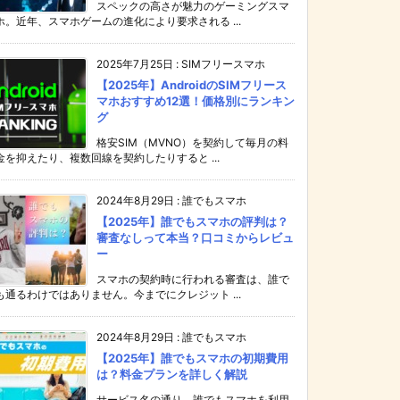
スペックの高さが魅力のゲーミングスマ
ホ。近年、スマホゲームの進化により要求される ...
2025年7月25日
:
SIMフリースマホ
【2025年】AndroidのSIMフリース
マホおすすめ12選！価格別にランキン
グ
格安SIM（MVNO）を契約して毎月の料
金を抑えたり、複数回線を契約したりすると ...
2024年8月29日
:
誰でもスマホ
【2025年】誰でもスマホの評判は？
審査なしって本当？口コミからレビュ
ー
スマホの契約時に行われる審査は、誰で
も通るわけではありません。今までにクレジット ...
2024年8月29日
:
誰でもスマホ
【2025年】誰でもスマホの初期費用
は？料金プランを詳しく解説
サービス名の通り、誰でもスマホを利用