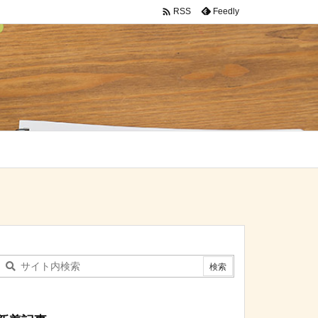

Feedly
RSS