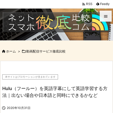

Feedly
RSS


メニュ

サイド

ホーム
>

動画配信サービス徹底比較

前へ

次へ
本サイトはプロモーションが含まれています

検索
Hulu（フールー）を英語字幕にして英語学習する方
法｜出ない場合や日本語と同時にできるかなど

2020年10月31日