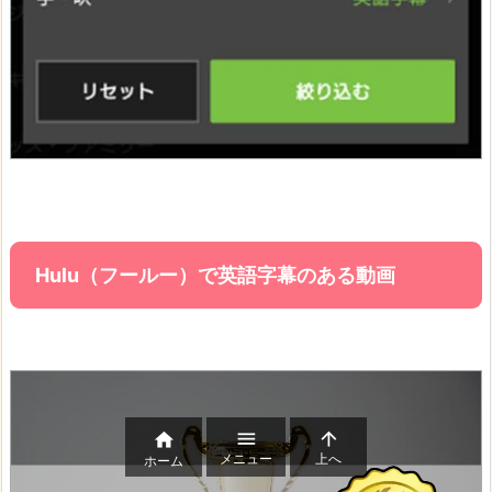
Hulu（フールー）で英語字幕のある動画



メニュー
上へ
ホーム