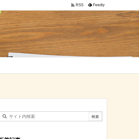

Feedly
RSS