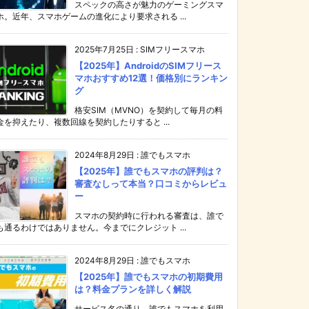
スペックの高さが魅力のゲーミングスマ
ホ。近年、スマホゲームの進化により要求される ...
2025年7月25日
:
SIMフリースマホ
【2025年】AndroidのSIMフリース
マホおすすめ12選！価格別にランキン
グ
格安SIM（MVNO）を契約して毎月の料
金を抑えたり、複数回線を契約したりすると ...
2024年8月29日
:
誰でもスマホ
【2025年】誰でもスマホの評判は？
審査なしって本当？口コミからレビュ
ー
スマホの契約時に行われる審査は、誰で
も通るわけではありません。今までにクレジット ...
2024年8月29日
:
誰でもスマホ
【2025年】誰でもスマホの初期費用
は？料金プランを詳しく解説
サービス名の通り、誰でもスマホを利用