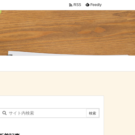

Feedly
RSS