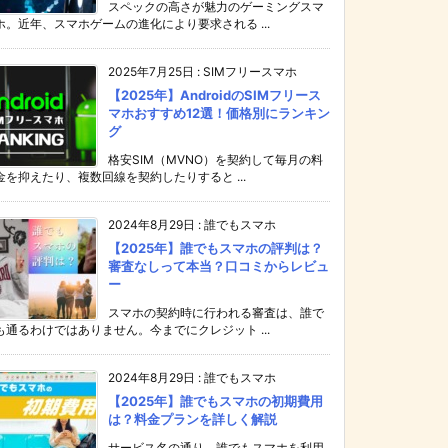
スペックの高さが魅力のゲーミングスマ
ホ。近年、スマホゲームの進化により要求される ...
2025年7月25日
:
SIMフリースマホ
【2025年】AndroidのSIMフリース
マホおすすめ12選！価格別にランキン
グ
格安SIM（MVNO）を契約して毎月の料
金を抑えたり、複数回線を契約したりすると ...
2024年8月29日
:
誰でもスマホ
【2025年】誰でもスマホの評判は？
審査なしって本当？口コミからレビュ
ー
スマホの契約時に行われる審査は、誰で
も通るわけではありません。今までにクレジット ...
2024年8月29日
:
誰でもスマホ
【2025年】誰でもスマホの初期費用
は？料金プランを詳しく解説
サービス名の通り、誰でもスマホを利用