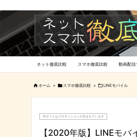
ネット徹底比較
スマホ徹底比較
動画配信

ホーム
>

スマホ徹底比較
>

LINEモバイル
本サイトはプロモーションが含まれています
【2020年版】LINE