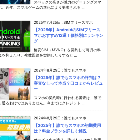
スペックの高さが魅力のゲーミングスマ
ホ。近年、スマホゲームの進化により要求される ...
2025年7月25日
:
SIMフリースマホ
【2025年】AndroidのSIMフリース
マホおすすめ12選！価格別にランキン
グ
格安SIM（MVNO）を契約して毎月の料
金を抑えたり、複数回線を契約したりすると ...
2024年8月29日
:
誰でもスマホ
【2025年】誰でもスマホの評判は？
審査なしって本当？口コミからレビュ
ー
スマホの契約時に行われる審査は、誰で
も通るわけではありません。今までにクレジット ...
2024年8月29日
:
誰でもスマホ
【2025年】誰でもスマホの初期費用
は？料金プランを詳しく解説
サービス名の通り、誰でもスマホを利用