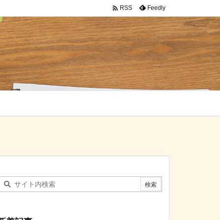

Feedly
RSS