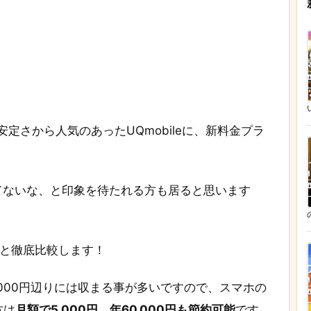
安定さから人気のあったUQmobileに、新料金プラ
てないな、と印象を待たれる方も居ると思います
料金と徹底比較します！
～4,000円辺りには収まる事が多いですので、スマホの
方は
月額で5,000円、年60,000円も節約可能
です。