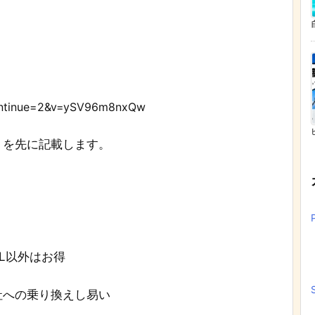
continue=2&v=ySV96m8nxQw
トを先に記載します。
L以外はお得
社への乗り換えし易い