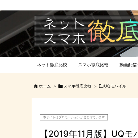
ネット徹底比較
スマホ徹底比較
動画配信

ホーム
>

スマホ徹底比較
>

UQモバイル
本サイトはプロモーションが含まれています
【2019年11月版】U