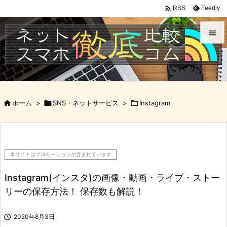

Feedly
RSS


メニュ

サイド

ホーム
>

SNS・ネットサービス
>

Instagram

前へ

次へ
本サイトはプロモーションが含まれています

検索
Instagram(インスタ)の画像・動画・ライブ・ストー
リーの保存方法！ 保存数も解説！

2020年8月3日