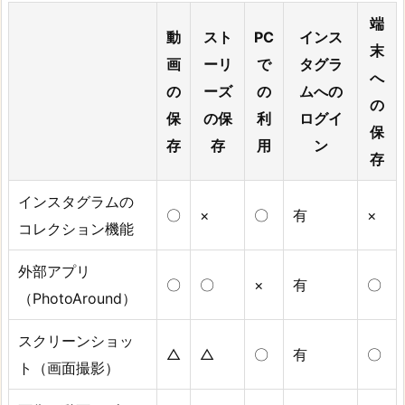
端
動
スト
PC
インス
末
画
ーリ
で
タグラ
へ
の
ーズ
の
ムへの
の
保
の保
利
ログイ
保
存
存
用
ン
存
インスタグラムの
〇
×
〇
有
×
コレクション機能
外部アプリ
〇
〇
×
有
〇
（PhotoAround）
スクリーンショッ
△
△
〇
有
〇
ト（画面撮影）