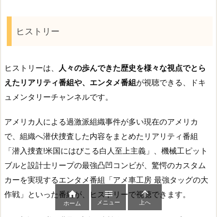
ヒストリー
ヒストリーは、
人々の歩んできた歴史を様々な視点でとら
えたリアリティ番組や、エンタメ番組
が視聴できる、ドキ
ュメンタリーチャンネルです。
アメリカ人による過激派組織事件が多い現在のアメリカ
で、組織へ潜伏捜査した内容をまとめたリアリティ番組
「潜入捜査!米国にはびこる白人至上主義」、機械工ピット
ブルと設計士リープの最強凸凹コンビが、驚愕のカスタム
カーを実現するエンタメ番組「アメ車工房 最強タッグの大



作戦」といった番組が、ヒストリーで視聴できます。
メニュー
上へ
ホーム