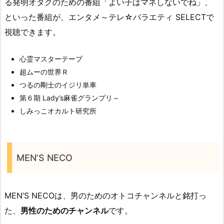
る発明オタクのための番組「よい子はマネしないでね」、
といった番組が、エンタメ～テレ☆バラエティ SELECTで
視聴できます。
心霊マスターテープ
超ムーの世界Ｒ
つるの剛士のイジリ単車
第６期 Lady’s麻雀グランプリ～
しみっこオカルト研究所
MEN’S NECO
MEN’S NECOは、男のためのオトコチャンネルと銘打っ
た、
男性のためのチャンネル
です。