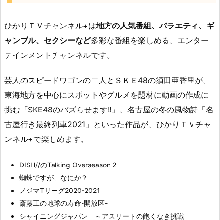
ひかりＴＶチャンネル+は
地方の人気番組、バラエティ、ギ
ャンブル、セクシーなど
多彩な番組を楽しめる、エンター
テインメントチャンネルです。
芸人のスピードワゴンの二人とＳＫＥ48の須田亜香里が、
東海地方を中心にスポットやグルメを題材に動画の作成に
挑む「SKE48のバズらせます!!」、名古屋の冬の風物詩「名
古屋行き最終列車2021」といった作品が、ひかりＴＶチャ
ンネル+で楽しめます。
DISH//のTalking Overseason 2
蜘蛛ですが、なにか？
ノジマTリーグ2020-2021
斎藤工の地球の寿命-開放区-
シャイニングジャパン ～アスリートの飽くなき挑戦