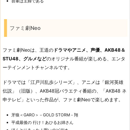
吾輩は主婦である
ファミ劇Neo
ファミ劇Neoは、王道の
ドラマやアニメ、声優、AKB48＆
STU48、グルメなど
のオリジナル番組が楽しめる、エンタ
ーテインメントチャンネルです。
ドラマでは「江戸川乱歩シリーズ」、アニメは「銀河英雄
伝説」（旧版）、AKB48冠バラエティ番組の、「AKB48 ネ
申テレビ」といった作品が、ファミ劇Neoで楽しめます。
牙狼＜GARO＞－GOLD STORM－翔
平成最後の 行け！あひるお姉さん
ほんとにあった！呪いのビデオ