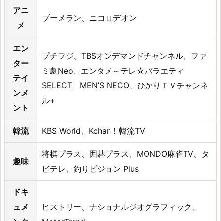
アニ
ブーメラン、ニコロデオン
メ
エン
プチフジ、TBSオンデマンドチャンネル、ファ
ター
ミ劇Neo、エンタメ～テレ☆バラエティ
テイ
SELECT、MEN’S NECO、ひかりＴＶチャンネ
ンメ
ル+
ント
韓流
KBS World、Kchan！韓流TV
将棋プラス、囲碁プラス、MONDO麻雀TV、タ
趣味
ビテレ、釣りビジョン Plus
ドキ
ュメ
ヒストリー、ナショナルジオグラフィック、