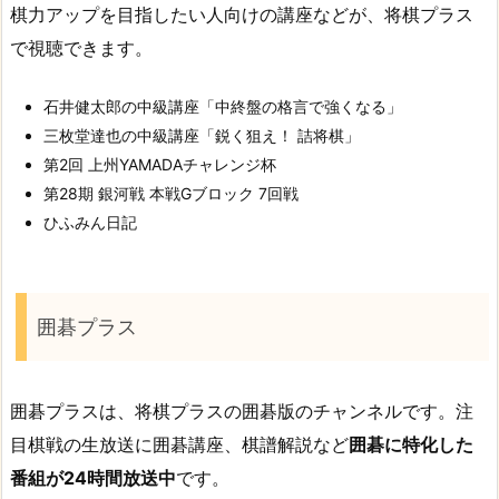
棋力アップを目指したい人向けの講座などが、将棋プラス
で視聴できます。
石井健太郎の中級講座「中終盤の格言で強くなる」
三枚堂達也の中級講座「鋭く狙え！ 詰将棋」
第2回 上州YAMADAチャレンジ杯
第28期 銀河戦 本戦Gブロック 7回戦
ひふみん日記
囲碁プラス
囲碁プラスは、将棋プラスの囲碁版のチャンネルです。注
目棋戦の生放送に囲碁講座、棋譜解説など
囲碁に特化した
番組が24時間放送中
です。