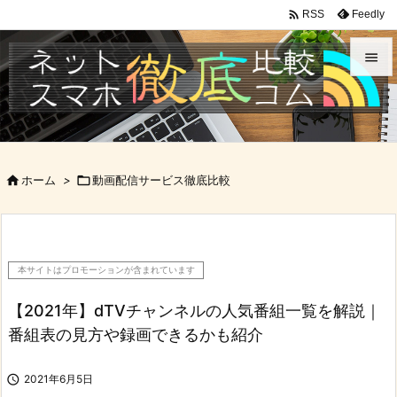

Feedly
RSS


メニュ

サイド

ホーム
>

動画配信サービス徹底比較

前へ

次へ
本サイトはプロモーションが含まれています

検索
【2021年】dTVチャンネルの人気番組一覧を解説｜
番組表の見方や録画できるかも紹介

2021年6月5日