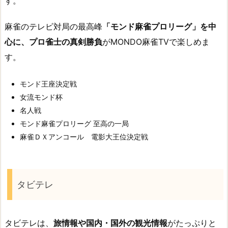
す。
麻雀のテレビ対局の最高峰
「モンド麻雀プロリーグ」を中
心に、プロ雀士の真剣勝負
がMONDO麻雀TVで楽しめま
す。
モンド王座決定戦
女流モンド杯
名人戦
モンド麻雀プロリーグ 至高の一局
麻雀ＤＸアンコール 電影大王位決定戦
タビテレ
タビテレは、
旅情報や国内・国外の観光情報
がたっぷりと