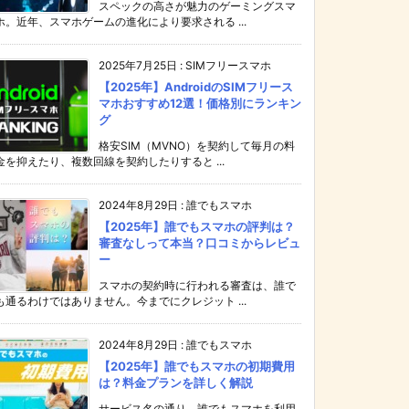
スペックの高さが魅力のゲーミングスマ
ホ。近年、スマホゲームの進化により要求される ...
2025年7月25日
:
SIMフリースマホ
【2025年】AndroidのSIMフリース
マホおすすめ12選！価格別にランキン
グ
格安SIM（MVNO）を契約して毎月の料
金を抑えたり、複数回線を契約したりすると ...
2024年8月29日
:
誰でもスマホ
【2025年】誰でもスマホの評判は？
審査なしって本当？口コミからレビュ
ー
スマホの契約時に行われる審査は、誰で
も通るわけではありません。今までにクレジット ...
2024年8月29日
:
誰でもスマホ
【2025年】誰でもスマホの初期費用
は？料金プランを詳しく解説
サービス名の通り、誰でもスマホを利用