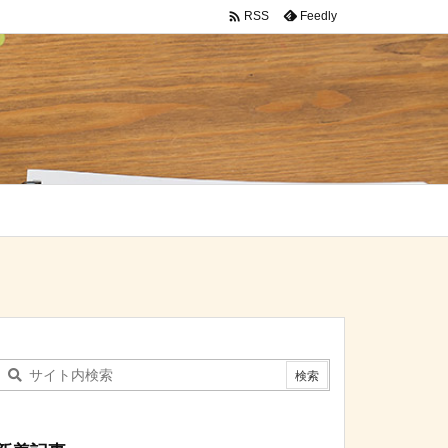

Feedly
RSS