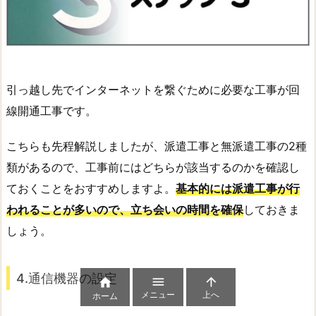
引っ越し先でインターネットを繋ぐために必要な工事が回
線開通工事です。
こちらも先程解説しましたが、派遣工事と無派遣工事の2種
類があるので、工事前にはどちらが該当するのかを確認し
ておくことをおすすめしますよ。
基本的には派遣工事が行
われることが多いので、立ち会いの時間を確保
しておきま
しょう。
4.通信機器の設定



メニュー
上へ
ホーム