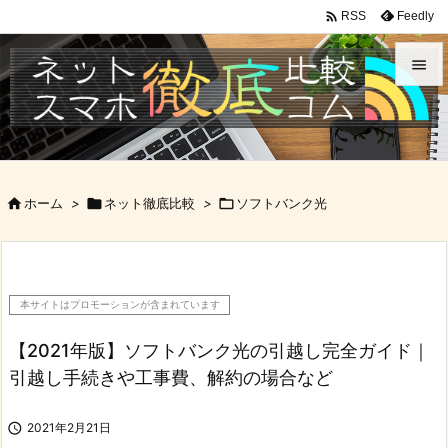

Feedly
RSS


メニュ

サイド

ホーム
>

ネット徹底比較
>

ソフトバンク光

前へ

次へ
本サイトはプロモーションが含まれています

検索
【2021年版】ソフトバンク光の引越し完全ガイド｜
引越し手続きや工事費、解約の場合など

2021年2月21日