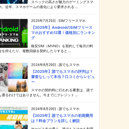
スペックの高さが魅力のゲーミングスマ
ホ。近年、スマホゲームの進化により要求される ...
2025年7月25日
:
SIMフリースマホ
【2025年】AndroidのSIMフリース
マホおすすめ12選！価格別にランキン
グ
格安SIM（MVNO）を契約して毎月の料
金を抑えたり、複数回線を契約したりすると ...
2024年8月29日
:
誰でもスマホ
【2025年】誰でもスマホの評判は？
審査なしって本当？口コミからレビュ
ー
スマホの契約時に行われる審査は、誰で
も通るわけではありません。今までにクレジット ...
2024年8月29日
:
誰でもスマホ
【2025年】誰でもスマホの初期費用
は？料金プランを詳しく解説
サービス名の通り、誰でもスマホを利用