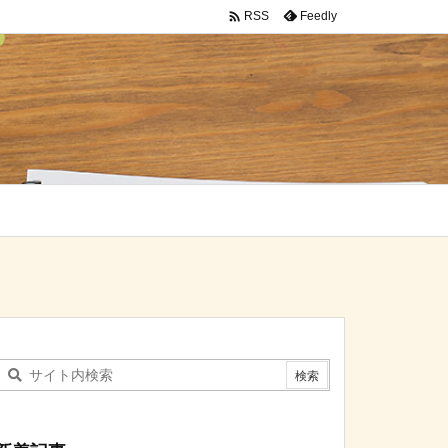

Feedly
RSS