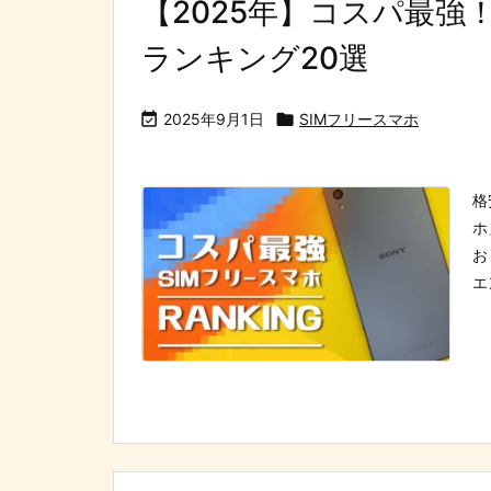
【2025年】コスパ最強
ランキング20選

2025年9月1日

SIMフリースマホ
格
ホ
お
エ