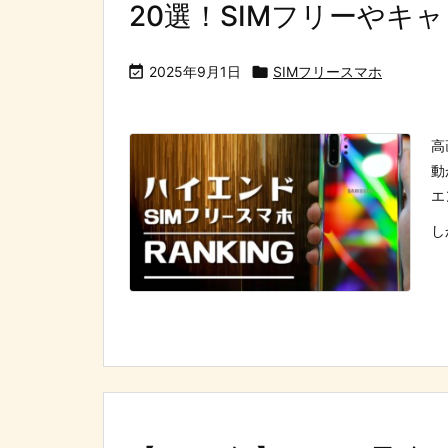
20選！SIMフリーやキ

2025年9月1日

SIMフリースマホ
高
動
エ
し