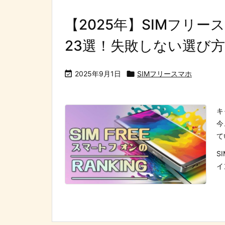
【2025年】SIMフリ
23選！失敗しない選び方

2025年9月1日

SIMフリースマホ
キ
今
て
S
イ