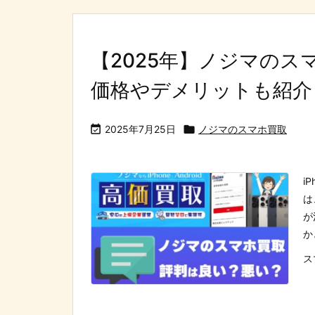
【2025年】ノジマのスマ
価格やデメリットも紹介

2025年7月25日

ノジマのスマホ買取
i
は
が
か
ス