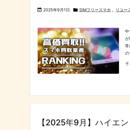

2025年9月1日

SIMフリースマホ
,
リユー
中
が
常
の
そ
【2025年9月】ハイ