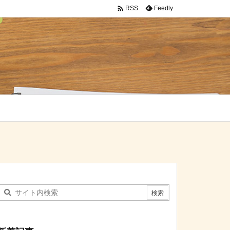

Feedly
RSS