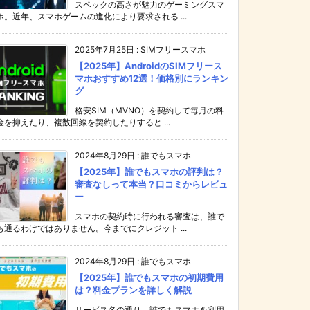
スペックの高さが魅力のゲーミングスマ
ホ。近年、スマホゲームの進化により要求される ...
2025年7月25日
:
SIMフリースマホ
【2025年】AndroidのSIMフリース
マホおすすめ12選！価格別にランキン
グ
格安SIM（MVNO）を契約して毎月の料
金を抑えたり、複数回線を契約したりすると ...
2024年8月29日
:
誰でもスマホ
【2025年】誰でもスマホの評判は？
審査なしって本当？口コミからレビュ
ー
スマホの契約時に行われる審査は、誰で
も通るわけではありません。今までにクレジット ...
2024年8月29日
:
誰でもスマホ
【2025年】誰でもスマホの初期費用
は？料金プランを詳しく解説
サービス名の通り、誰でもスマホを利用