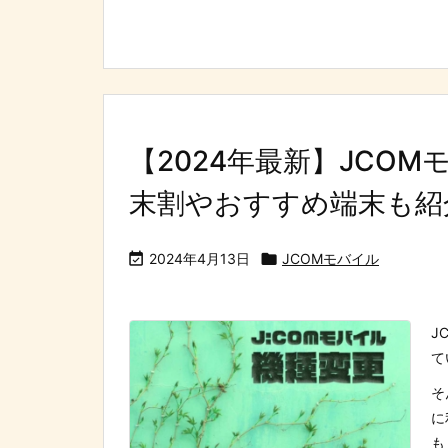
【2024年最新】JCO
末割やおすすめ端末も紹

2024年4月13日

JCOMモバイル
J
て
そ
に
も 