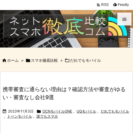

Feedly
RSS


メニュ

サイド

ホーム
>

スマホ徹底比較
>

だれでもモバイル

前へ

次へ
携帯審査に通らない理由は？確認方法や審査がゆる

い・審査なし会社9選
検索

2023年11月3日

OCNモバイルONE
,
UQモバイル
,
だれでもモバイル
,
トーンモバイル
,
誰でもスマホ