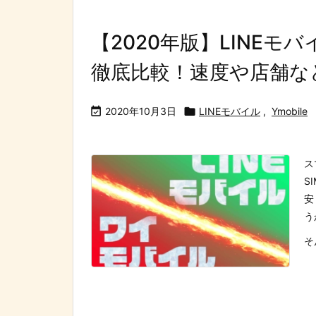
【2020年版】LINE
徹底比較！速度や店舗な

2020年10月3日

LINEモバイル
,
Ymobile
ス
S
安
う
そ