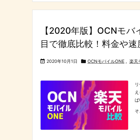
【2020年版】OCNモ
目で徹底比較！料金や速

2020年10月1日

OCNモバイルONE
,
楽天
リ
え
ば
そ