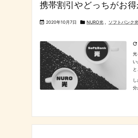
携帯割引やどっちがお得

2020年10月7日

NURO光
,
ソフトバンク

光
い
と
し
分