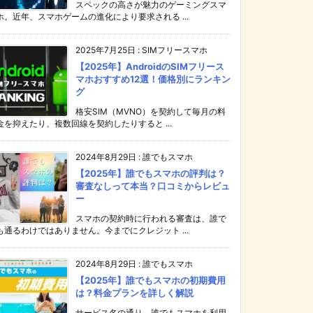
スペックの高さが魅力のゲーミングスマ
ホ。近年、スマホゲームの進化により要求される ...
2025年7月25日
:
SIMフリースマホ
【2025年】AndroidのSIMフリース
マホおすすめ12選！価格別にランキン
グ
格安SIM（MVNO）を契約して毎月の料
金を抑えたり、複数回線を契約したりすると ...
2024年8月29日
:
誰でもスマホ
【2025年】誰でもスマホの評判は？
審査なしって本当？口コミからレビュ
ー
スマホの契約時に行われる審査は、誰で
も通るわけではありません。今までにクレジット ...
2024年8月29日
:
誰でもスマホ
【2025年】誰でもスマホの初期費用
は？料金プランを詳しく解説
サービス名の通り、誰でもスマホを利用