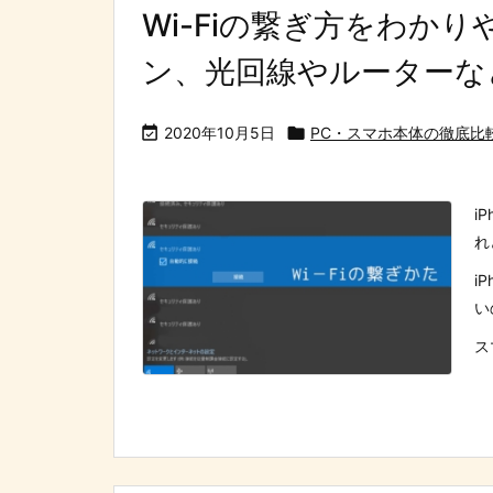
Wi-Fiの繋ぎ方をわか
ン、光回線やルーターな

2020年10月5日

PC・スマホ本体の徹底比
i
れ
i
い
ス