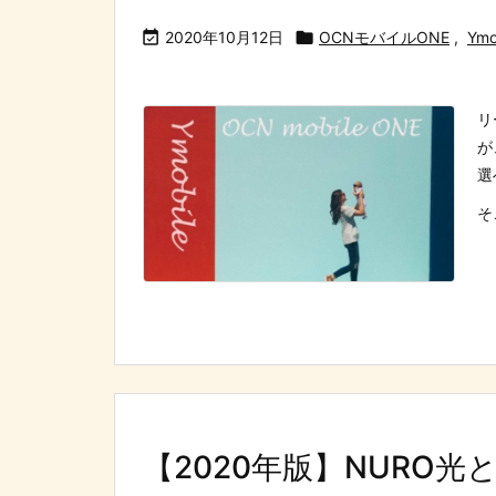

2020年10月12日

OCNモバイルONE
,
Ymo
リ
が
選
そ
【2020年版】NURO