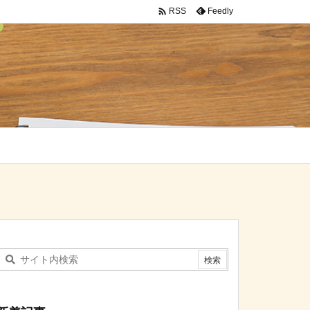

Feedly
RSS