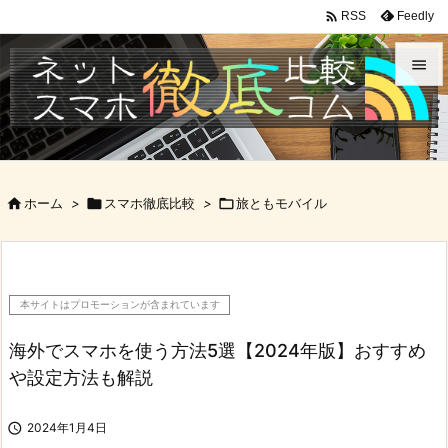

Feedly
RSS


メニュ

サイド

ホーム
>

スマホ徹底比較
>

旅ともモバイル

前へ

次へ
本サイトはプロモーションが含まれています

検索
海外でスマホを使う方法5選【2024年版】おすすめ
や設定方法も解説

2024年1月4日